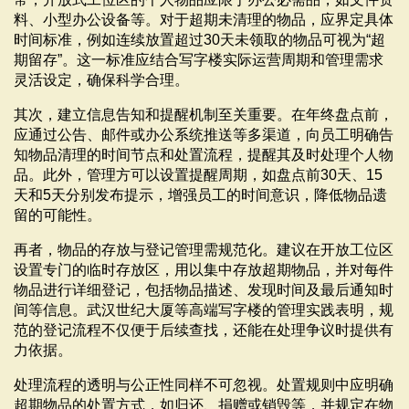
料、小型办公设备等。对于超期未清理的物品，应界定具体
时间标准，例如连续放置超过30天未领取的物品可视为“超
期留存”。这一标准应结合写字楼实际运营周期和管理需求
灵活设定，确保科学合理。
其次，建立信息告知和提醒机制至关重要。在年终盘点前，
应通过公告、邮件或办公系统推送等多渠道，向员工明确告
知物品清理的时间节点和处置流程，提醒其及时处理个人物
品。此外，管理方可以设置提醒周期，如盘点前30天、15
天和5天分别发布提示，增强员工的时间意识，降低物品遗
留的可能性。
再者，物品的存放与登记管理需规范化。建议在开放工位区
设置专门的临时存放区，用以集中存放超期物品，并对每件
物品进行详细登记，包括物品描述、发现时间及最后通知时
间等信息。武汉世纪大厦等高端写字楼的管理实践表明，规
范的登记流程不仅便于后续查找，还能在处理争议时提供有
力依据。
处理流程的透明与公正性同样不可忽视。处置规则中应明确
超期物品的处置方式，如归还、捐赠或销毁等，并规定在物